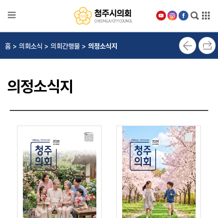
본문으로 바로가기
메인메뉴 바로가기
의
홈 > 의회소식 > 의회간행물 >
의정소식지
회
안
내
의정소식지
의
원
소
개
의
정
활
동
위
원
회