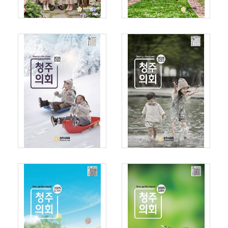
활
동
회
의
록
의
회
소
식
열
린
마
당
누
리
집
정
보