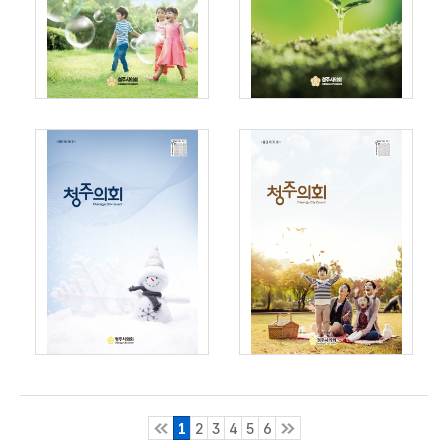
스
마
트
의
정
1
2
3
4
5
6