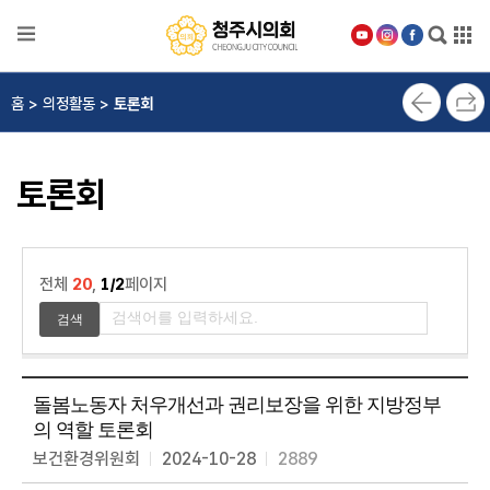
본문으로 바로가기
메인메뉴 바로가기
의
홈 > 의정활동 >
토론회
회
안
내
토론회
의
원
소
개
전체
20
,
1/2
페이지
의
정
활
동
돌봄노동자 처우개선과 권리보장을 위한 지방정부
의 역할 토론회
위
원
보건환경위원회
2024-10-28
2889
회