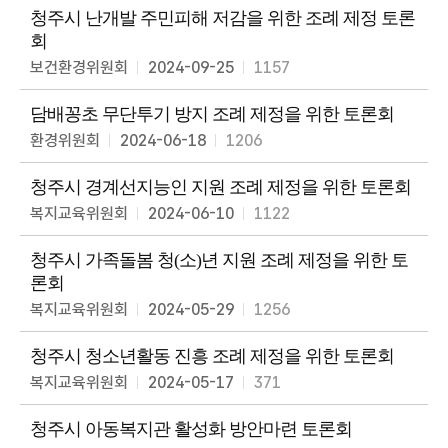
활
청주시 난개발 주민피해 저감을 위한 조례 제정 토론
동
회
보건환경위원회
2024-09-25
1157
회
의
록
담배꽁초 무단투기 방지 조례 제정을 위한 토론회
환경위원회
2024-06-18
1206
의
회
청주시 경계선지능인 지원 조례 제정을 위한 토론회
소
식
복지교육위원회
2024-06-10
1122
열
청주시 가족돌봄 청(소)년 지원 조례 제정을 위한 토
린
론회
마
당
복지교육위원회
2024-05-29
1256
누
청주시 청소년활동 진흥 조례 제정을 위한 토론회
리
복지교육위원회
2024-05-17
371
집
정
보
청주시 아동복지관 활성화 방안마련 토론회