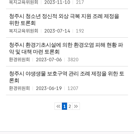
복지교육위원회
2023-11-10
217
스
마
청주시 청소년 정신적 외상 극복 지원 조례 제정을
트
위한 토론회
의
정
복지교육위원회
2023-07-14
192
청주시 환경기초시설에 의한 환경오염 피해 현황 파
악 및 대책 마련 토론회
환경위원회
2023-07-06
3820
청주시 야생생물 보호구역 관리 조례 제정을 위한 토
론회
환경위원회
2023-06-19
1207
1
2