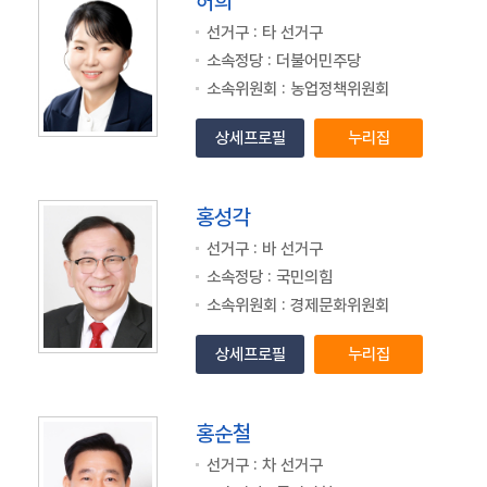
허희
선거구 : 타 선거구
소속정당 : 더불어민주당
소속위원회 : 농업정책위원회
상세프로필
누리집
홍성각
선거구 : 바 선거구
소속정당 : 국민의힘
소속위원회 : 경제문화위원회
상세프로필
누리집
홍순철
선거구 : 차 선거구