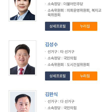
활
소속정당 : 더불어민주당
동
소속위원회 : 의회운영위원회, 복지교
육위원회
회
의
상세프로필
누리집
록
의
회
김성수
소
식
선거구 : 타 선거구
소속정당 : 국민의힘
열
소속위원회 : 도시건설위원회
린
마
상세프로필
누리집
당
누
리
김완식
집
선거구 : 다 선거구
정
보
소속정당 : 국민의힘