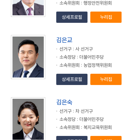
소속위원회 : 행정안전위원회
스
마
상세프로필
누리집
트
의
정
김은교
선거구 : 사 선거구
소속정당 : 더불어민주당
소속위원회 : 농업정책위원회
상세프로필
누리집
김은숙
선거구 : 차 선거구
소속정당 : 더불어민주당
소속위원회 : 복지교육위원회