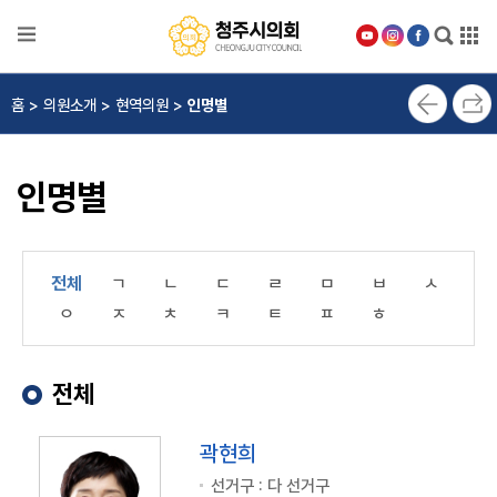
본문으로 바로가기
메인메뉴 바로가기
의
홈 > 의원소개 > 현역의원 >
인명별
회
안
내
인명별
의
원
소
개
전체
ㄱ
ㄴ
ㄷ
ㄹ
ㅁ
ㅂ
ㅅ
ㅇ
ㅈ
ㅊ
ㅋ
ㅌ
ㅍ
ㅎ
의
정
활
전체
동
위
곽현희
원
회
선거구 : 다 선거구