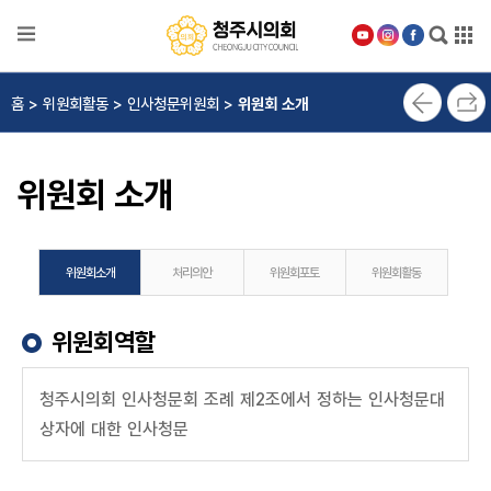
본문으로 바로가기
메인메뉴 바로가기
의
홈 > 위원회활동 > 인사청문위원회 >
위원회 소개
회
안
내
위원회 소개
의
원
소
개
위원회소개
처리의안
위원회포토
위원회활동
의
위원회역할
정
활
동
청주시의회 인사청문회 조례 제2조에서 정하는 인사청문대
상자에 대한 인사청문
위
원
회