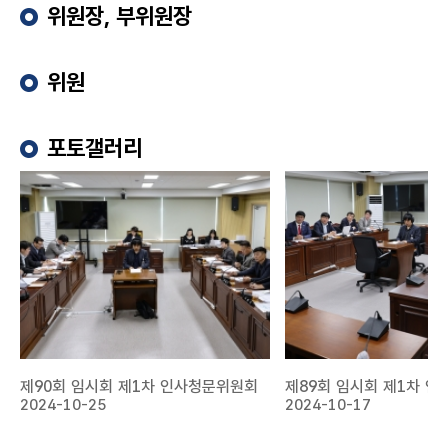
활
위원장, 부위원장
동
회
위원
의
록
포토갤러리
의
회
소
식
열
린
마
당
누
리
제90회 임시회 제1차 인사청문위원회
제89회 임시회 제1차 
집
2024-10-25
2024-10-17
정
보