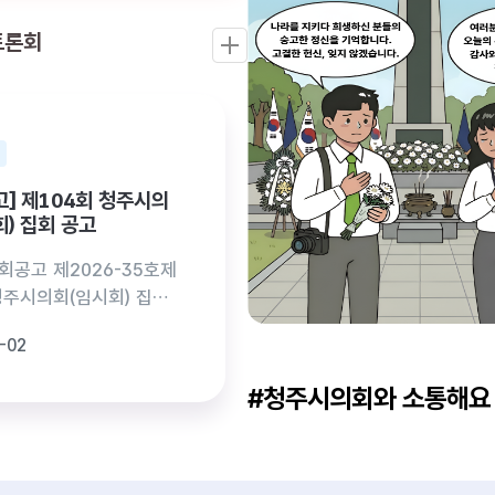
토론회
고] 제104회 청주시의
) 집회 공고
공고 제2026-35호제
청주시의회(임시회) 집회
방자치법」 제54조 및 「청
-02
 송절동 워킹맘 곽도연
현충일
 회기운영 등에 관한 조
조의2에 따라 제104회
#청주시의회와 소통해요
회(임시회)를 아래와 같
2026-06-06
함을 공고합니다. □ 집
026. 8. 10.(월)
 □ 집회장소 : 청주시의