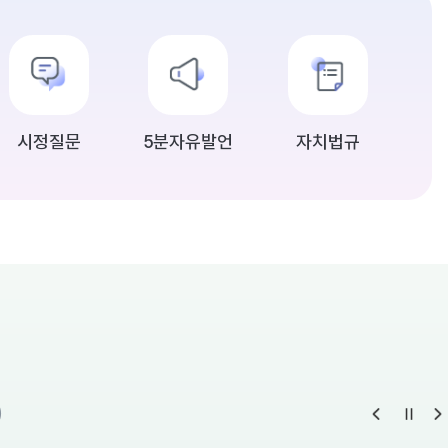
시정질문
5분자유발언
자치법규
)