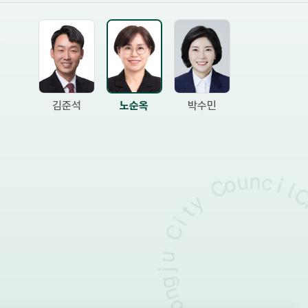
김준석
노순옥
박수민