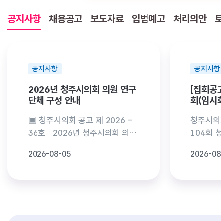
공지사항
채용공고
보도자료
입법예고
처리의안
공지사항
공지사항
2026년 청주시의회 의원 연구
[집회공
단체 구성 안내
회(임시회
▣ 청주시의회 공고 제 2026 –
청주시의회
36호 2026년 청주시의회 의원
104회 
연구단체 구성 안내 「청주시의
공고 「지
2026-08-05
2026-08
[SNS 이벤트] 청주시의회는 듣고 있습
[한호흡챌린지]
회 의원 연구단체 지원 조례」 제3
주시의회
니다
조 제5항의 규정에 따라 청주시
례」 제2
의회 의원 연구단체 구성을 안내
청주시의
026-07-06
2026-07-06
하고자 다음과 같이 공고합니다.
이 집회
2026년 8월 5일 청 주 시 의
회일시 : 2
회 의 장
10:00