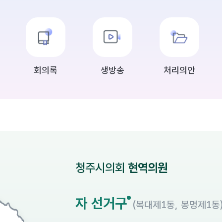
의장 2026년 8월 2
의회 의장 임 은 성
회의록
생방송
처리의안
청주시의회
현역의원
자 선거구
(복대제1동, 봉명제1동