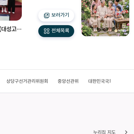
보러가기
어린이·청소년 의회체험활동(대성고등학교, 흥덕고등학교)
월명 민간공원 준공식
전체목록
2026-07-31
상당구선거관리위원회
중앙선관위
대한민국국회
중앙선거관
누리집 지도