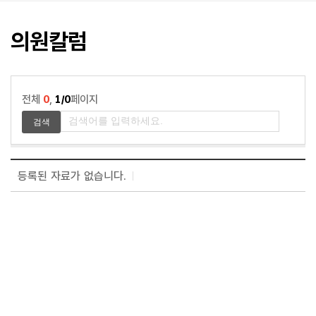
활
동
사
의원칼럼
진
커
뮤
전체
0
,
1/0
페이지
니
티
등록된 자료가 없습니다.