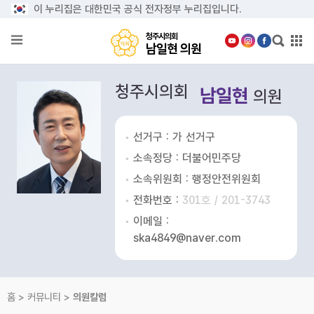
본문으로 바로가기
메인메뉴 바로가기
이 누리집은 대한민국 공식 전자정부 누리집입니다.
청
주
청주시의회
시
남일현 의원
의
회
의
남
원
청주시의회
남일현
일
소
의원
개
현
의
의
선거구 : 가 선거구
원
정
소속정당 : 더불어민주당
활
동
소속위원회 : 행정안전위원회
전화번호 :
301호 / 201-3743
발
언
이메일 :
회
ska4849@naver.com
의
록
의
홈 > 커뮤니티 >
의원칼럼
정