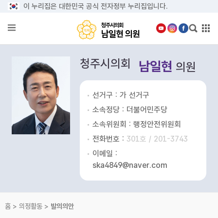
본문으로 바로가기
메인메뉴 바로가기
이 누리집은 대한민국 공식 전자정부 누리집입니다.
청
주
청주시의회
시
남일현 의원
의
회
의
남
원
청주시의회
남일현
일
소
의원
개
현
의
의
선거구 : 가 선거구
원
정
소속정당 : 더불어민주당
활
동
소속위원회 : 행정안전위원회
전화번호 :
301호 / 201-3743
발
언
이메일 :
회
ska4849@naver.com
의
록
의
홈 > 의정활동 >
발의의안
정