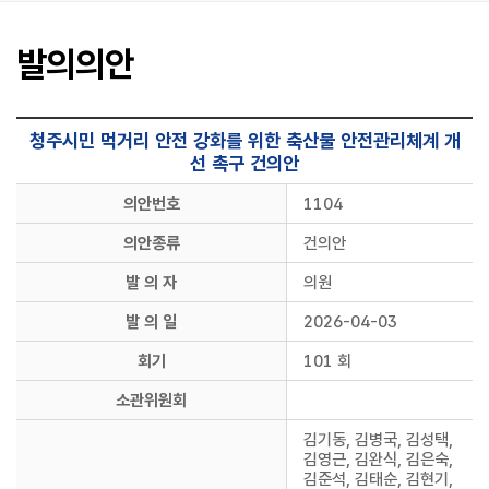
활
동
사
발의의안
진
커
뮤
청주시민 먹거리 안전 강화를 위한 축산물 안전관리체계 개
니
선 촉구 건의안
티
의안번호
1104
의안종류
건의안
발 의 자
의원
발 의 일
2026-04-03
회기
101 회
소관위원회
김기동, 김병국, 김성택,
김영근, 김완식, 김은숙,
김준석, 김태순, 김현기,