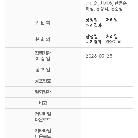
정태훈, 최재호, 한동순,
허철, 홍성각, 홍순철
상정일
처리일
위 원 회
처리결과
상정일
처리일
본 회 의
처리결과
원안가결
집행기관
2026-03-25
이 송 일
공 포 일
공포번호
철회일자
비고
첨부파일
다운로드
기타파일
다운로드