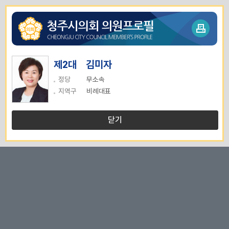
제2대 김미자
정당
무소속
지역구
비례대표
닫기