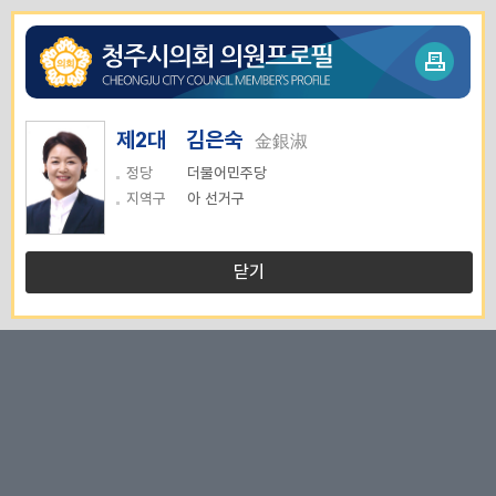
제2대 김은숙
金銀淑
정당
더불어민주당
지역구
아 선거구
닫기