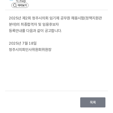
활
식.hwp
동
미리보기
회
2025년 제2회 청주시의회 임기제 공무원 채용시험(정책지원관
의
분야)의 최종합격자 및 임용후보자
록
등록안내를 다음과 같이 공고합니다.
의
회
2025년 7월 18일
소
청주시의회인사위원회위원장
식
열
린
마
당
누
리
집
목록
정
보